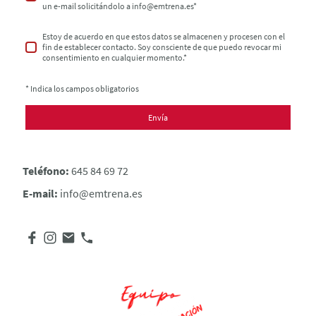
un e-mail solicitándolo a info@emtrena.es
*
Estoy de acuerdo en que estos datos se almacenen y procesen con el
fin de establecer contacto. Soy consciente de que puedo revocar mi
consentimiento en cualquier momento.
*
* Indica los campos obligatorios
Envía
Teléfono:
645 84 69 72
E-mail:
info@emtrena.es